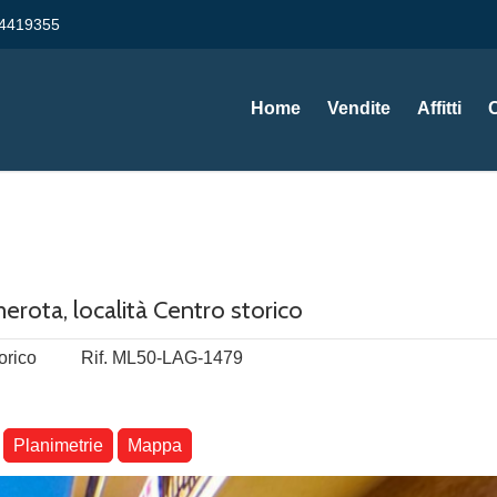
4419355
Home
Vendite
Affitti
erota, località Centro storico
orico
Rif. ML50-LAG-1479
Planimetrie
Mappa