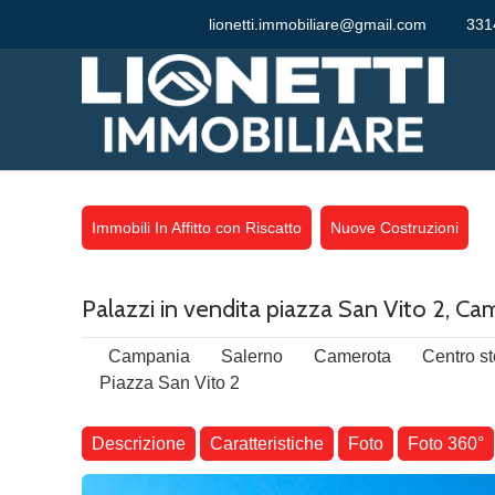
lionetti.immobiliare@gmail.com
331
Immobili In Affitto con Riscatto
Nuove Costruzioni
Palazzi in vendita piazza San Vito 2, Cam
Campania
Salerno
Camerota
Centro st
Piazza San Vito 2
Descrizione
Caratteristiche
Foto
Foto 360°