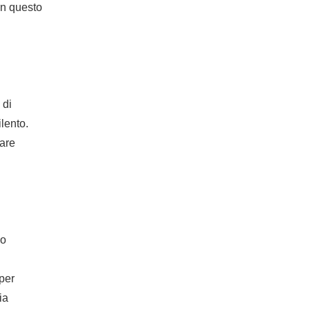
 in questo
 di
ilento.
mare
 o
i
per
ia