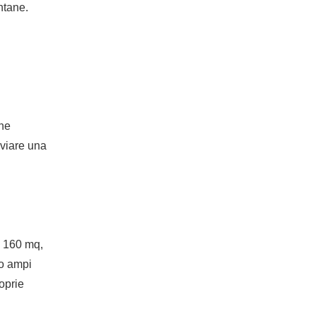
ntane.
che
avviare una
a 160 mq,
do ampi
roprie