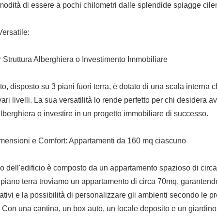
modità di essere a pochi chilometri dalle splendide spiagge cile
Versatile:
r Struttura Alberghiera o Investimento Immobiliare
ato, disposto su 3 piani fuori terra, è dotato di una scala interna 
vari livelli. La sua versatilità lo rende perfetto per chi desidera 
alberghiera o investire in un progetto immobiliare di successo.
mensioni e Comfort: Appartamenti da 160 mq ciascuno
o dell'edificio è composto da un appartamento spazioso di circ
 piano terra troviamo un appartamento di circa 70mq, garanten
ativi e la possibilità di personalizzare gli ambienti secondo le p
 Con una cantina, un box auto, un locale deposito e un giardino