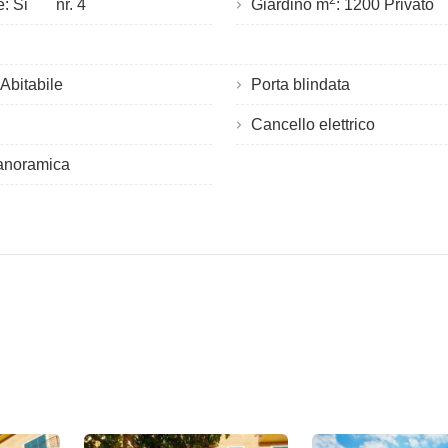
2
e: Si
nr. 4
Giardino m
: 1200 Privato
Abitabile
Porta blindata
i
Cancello elettrico
panoramica