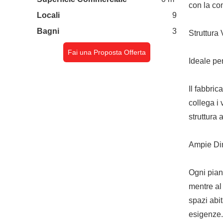
con la co
Locali
9
Bagni
3
Struttura 
Fai una Proposta Offerta
Ideale pe
Il fabbric
collega i 
struttura 
Ampie Di
Ogni pian
mentre al
spazi abit
esigenze.