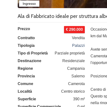
Ala di Fabbricato ideale per struttura alb
Prezzo
Occasione
€ 290.000
km dal Ma
Contratto
Vendita
Tipologia
Palazzi
Avete sem
Tipo di Proprietà
Parziale proprietà
Camerota,
Destinazione
Residenziale
l'opportu
Regione
Campania
Provincia
Salerno
Posizione
Comune
Camerota
Centro di
Località
Centro storico
Questo sp
Superficie
390 m²
nella rin
Superficie Commerciale
0 m²