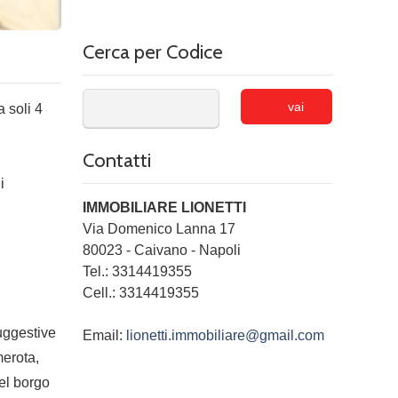
Cerca per Codice
vai
 soli 4
Contatti
i
IMMOBILIARE LIONETTI
Via Domenico Lanna 17
80023
-
Caivano
-
Napoli
Tel.:
3314419355
Cell.: 3314419355
uggestive
Email:
lionetti.immobiliare@gmail.com
merota,
el borgo