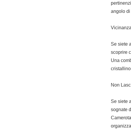
pertinenzi
angolo di
Vicinanza
Se siete 
scoprire c
Una combi
cristallino
Non Lasci
Se siete 
sognate di
Camerota,
organizzar