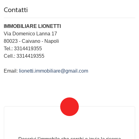
Contatti
IMMOBILIARE LIONETTI
Via Domenico Lanna 17
80023
-
Caivano
-
Napoli
Tel.:
3314419355
Cell.: 3314419355
Email:
lionetti.immobiliare@gmail.com
Invia la tua ricerca all'agenzia