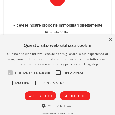
Newsletter Immobiliare
Ricevi le nostre proposte immobiliari direttamente
nella tua email!
×
Questo sito web utilizza cookie
Questo sito web utilizza i cookie per migliorare la tua esperienza di
navigazione. Utilizzando il nostro sito web acconsenti a tutti i cookie
in conformità con la nostra policy per i cookie.
Leggi di più
STRETTAMENTE NECESSARI
PERFORMANCE
Admin
|
Informativa Privacy
|
Informativa Cookie
|
Revoca
TARGETING
NON CLASSIFICATI
Salve!
Consensi
© Copyright 2026 - IMMOBILIARE LIONETTI - All Rights
ACCETTA TUTTO
RIFIUTA TUTTO
reserved - Part. IVA 09436971213
MOSTRA DETTAGLI
Iscrizione REA della CCIAA di Napoli n. 1059223
POWERED BY COOKIESCRIPT