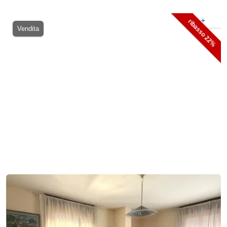
+
ribasso 22%
Vendita