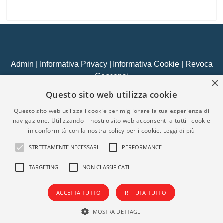
Admin
|
Informativa Privacy
|
Informativa Cookie
|
Revoca
Consensi
×
© Copyright 2026 - IMMOBILIARE LIONETTI - All Rights
Questo sito web utilizza cookie
reserved - Part. IVA 09436971213
Questo sito web utilizza i cookie per migliorare la tua esperienza di
Iscrizione REA della CCIAA di Napoli n. 1059223
navigazione. Utilizzando il nostro sito web acconsenti a tutti i cookie
in conformità con la nostra policy per i cookie.
Leggi di più
Gestionale agenzia immobiliare - GestionaleRe.it
STRETTAMENTE NECESSARI
PERFORMANCE
TARGETING
NON CLASSIFICATI
Salve!
ACCETTA TUTTO
RIFIUTA TUTTO
MOSTRA DETTAGLI